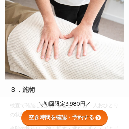
３．施術
＼初回限定3,980円／
検査で確認した内容をもとに、お一人おひとり
の状態に合わせて施術を行います。
空き時間を確認・予約する
当院の施術は、強く押す・揉む・叩く・ボキボ